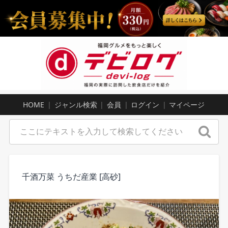
HOME
ジャンル検索
会員
ログイン
マイページ
千酒万菜 うちだ産業 [高砂]