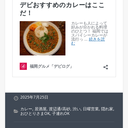
2025年7月25日
カレー
,
居酒屋
,
渡辺通/高砂
,
渋い
,
日曜営業
,
隠れ家
,
おひとりさまOK
,
子連れOK