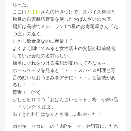
らった。
ここは
万太郎
さんの行きつけで、スパイス料理と
秋月の自家栽培野菜を使ったおばんざいのお店。
場所は高砂でミシュラン1つ星のお寿司屋さん『た
つ庄』の近く。
しかし飲食店なのに産業！？
よくよく聞いてみると女性店主の父親が以前経営
していた会社の名前らしい。
店名にそれをつける発想が変わってるなぁ～
ホームページを見ると「・・・スパイス料理と毒
舌の効いたおつまみをアテに・・・」と記載があ
るし・・・
毒舌！！(^^;)
少しビビりつつ「おばんざいセット」梅：小鉢3品
＋ドリンク を注文。
出てきた料理はなんとも優しい味やった！
肉がキーマカレーの「肉Pキーマ」や飼育にこだわ