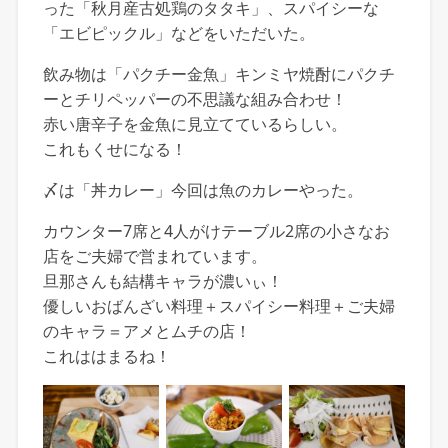
った「秋月産古処鶏のタタキ」、スパイシーな
「エビピックル」などをいただいた。
飲み物は「パクチー金魚」キンミヤ焼酎にパクチ
ーとチリペッパーの不思議な組み合わせ！
赤い唐辛子を金魚に見立てているらしい。
これもくせになる！
〆は「丼カレー」今回は魚のカレーやった。
カウンター7席と4人がけテーブル2席の小さなお
店をご夫婦で営まれています。
旦那さんも結構キャラが濃いぃ！
優しいおばんざい料理＋スパイシー料理＋ご夫婦
のキャラ＝アメとムチの店！
これははまるね！