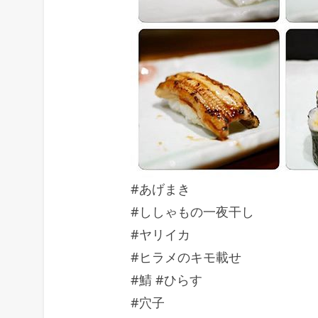
#あげまき
#ししゃもの一夜干し
#ヤリイカ
#ヒラメのキモ載せ
#鯖 #ひらす
#穴子