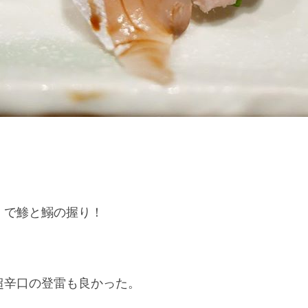
」で鯵と鰯の握り！
超辛口の登雷も良かった。