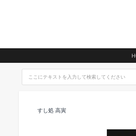
H
すし処 高寅