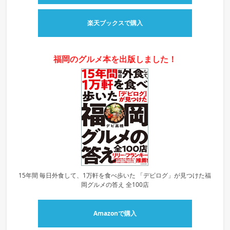
楽天ブックスで購入
福岡のグルメ本を出版しました！
15年間 毎日外食して、1万軒を食べ歩いた 「デビログ」が見つけた福
岡グルメの答え 全100店
Amazonで購入