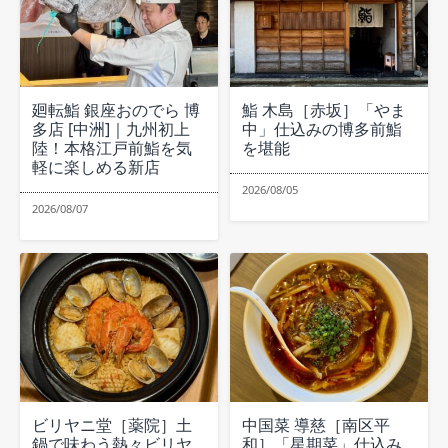
廻転鮨 銀座おのでら 博
鮨 木島［赤坂］「やま
多店 [中洲]｜九州初上
中」仕込みの博多前鮨
陸！本格江戸前鮨を気
を堪能
軽に楽しめる新店
2026/08/05
2026/08/07
ビリヤニ堂［薬院］土
中国菜 導慈［南区平
鍋で味わう熱々ビリヤ
和］「星期菜」仕込み