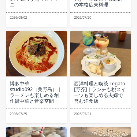
ニ
の本格広東料理
2026/08/02
2026/07/30
博多中華
西洋料理と喫茶 Legato
studio092［美野島］｜
[野芥]｜ランチも桃スイ
ラーメンも楽しめる創
ーツも楽しめる夫婦で
作街中華と音楽空間
営む洋食店
2026/07/25
2026/07/21