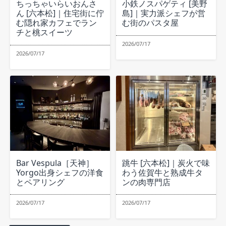
ちっちゃいらいおんさ
小鉄ノスパゲティ [美野
ん [六本松]｜住宅街に佇
島]｜実力派シェフが営
む隠れ家カフェでラン
む街のパスタ屋
チと桃スイーツ
2026/07/17
2026/07/17
Bar Vespula［天神］
跳牛 [六本松]｜炭火で味
Yorgo出身シェフの洋食
わう佐賀牛と熟成牛タ
とペアリング
ンの肉専門店
2026/07/17
2026/07/17