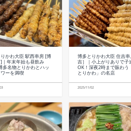
りかわ大臣 駅西串房 [博
博多とりかわ大臣 住吉串
]｜年末年始も昼飲み
吉］｜小上がりありで子
博多名物とりかわとハッ
OK！深夜2時まで賑わう
アワーを満喫
とりかわ」の名店
03
2025/11/02