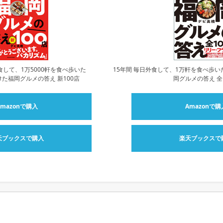
食して、1万5000軒を食べ歩いた
15年間 毎日外食して、1万軒を食べ歩い
た福岡グルメの答え 新100店
岡グルメの答え 全
Amazonで購入
Amazonで購
天ブックスで購入
楽天ブックスで