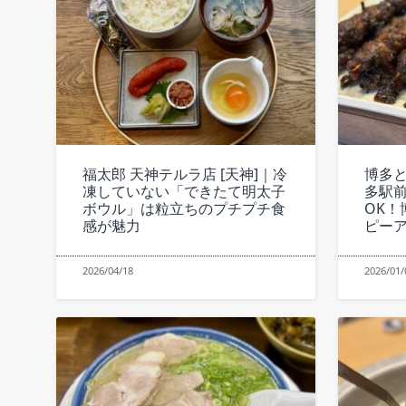
福太郎 天神テルラ店 [天神]｜冷
博多と
凍していない「できたて明太子
多駅前
ボウル」は粒立ちのプチプチ食
OK！
感が魅力
ピー
2026/04/18
2026/01/