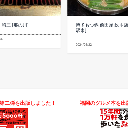
 崎三 [那の川]
博多もつ鍋 前田屋 総本店
駅東]
26
2024/08/22
第二弾を出版しました！
福岡のグルメ本を出