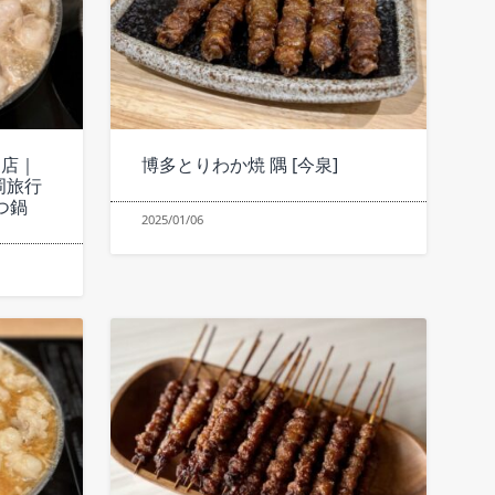
洲店｜
博多とりわか焼 隅 [今泉]
岡旅行
つ鍋
2025/01/06