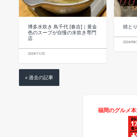
博多水炊き 鳥千代 [春吉]｜黄金
焼とり
色のスープが自慢の水炊き専門
店
2024/08/
2024/11/25
« 過去の記事
福岡のグルメ本