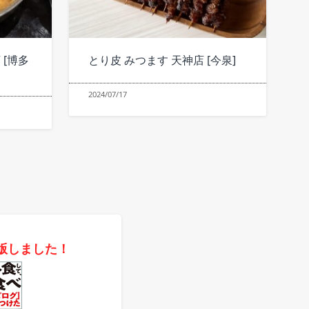
 [博多
とり皮 みつます 天神店 [今泉]
2024/07/17
版しました！