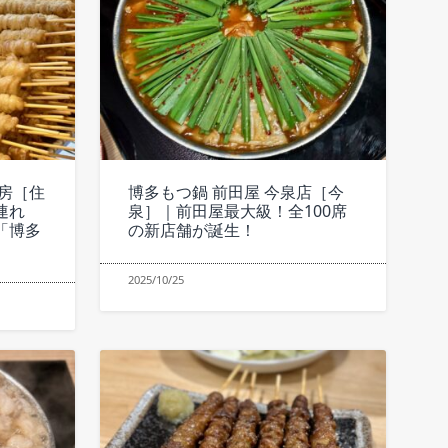
房［住
博多もつ鍋 前田屋 今泉店［今
連れ
泉］｜前田屋最大級！全100席
「博多
の新店舗が誕生！
2025/10/25