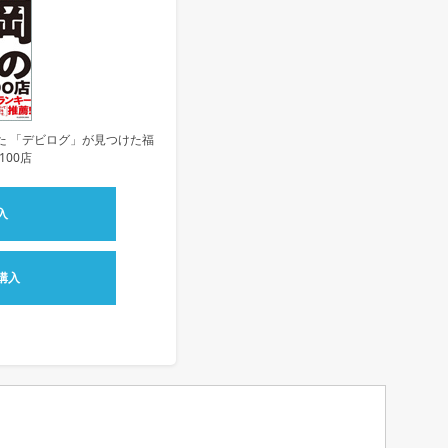
た 「デビログ」が見つけた福
100店
入
購入