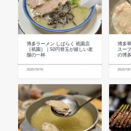
博多ラーメン しばらく 祇園店
博多華
［祇園］｜50円替玉が嬉しい老
スー
舗の一杯
の博
2025/10/16
2025/10/