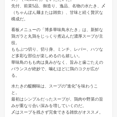
先付、前菜5品、御造り、逸品、名物の水たき、〆
（ちゃんぽん麺または雑炊）、甘味と続く贅沢な
構成だ。
看板メニューの「博多華味鳥水たき」は、新鮮な
鶏ガラと丸鶏をじっくり煮込んだ濃厚スープが主
役。
ももぶつ切り、切り身、ミンチ、レバー、ハツな
ど多彩な部位が楽しめるのも嬉しい。
華味鳥のもも肉は臭みがなく、旨みと歯ごたえの
バランスが絶妙で、噛むほどに鶏のコクが広が
る。
水たきの醍醐味は、スープの“進化”を味わうこ
と。
最初はシンプルだったスープが、鶏肉や野菜の旨
みが重なり合い深みを増していくのだ。
〆はスープを残さず完食できる雑炊がオススメ。