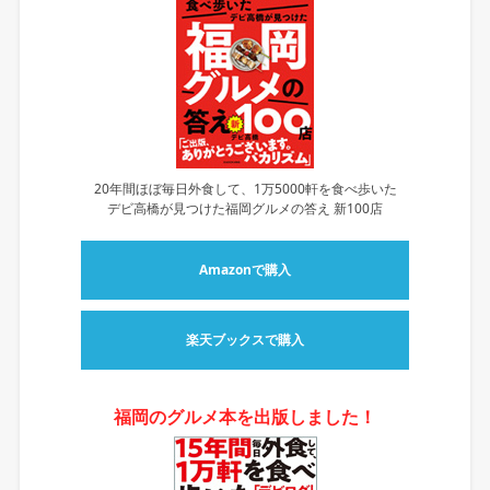
20年間ほぼ毎日外食して、1万5000軒を食べ歩いた
デビ高橋が見つけた福岡グルメの答え 新100店
Amazonで購入
楽天ブックスで購入
福岡のグルメ本を出版しました！