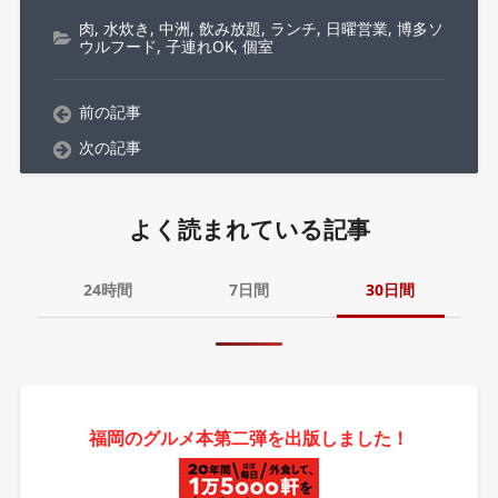
肉
,
水炊き
,
中洲
,
飲み放題
,
ランチ
,
日曜営業
,
博多ソ
ウルフード
,
子連れOK
,
個室
前の記事
次の記事
よく読まれている記事
24時間
7日間
30日間
福岡のグルメ本第二弾を出版しました！