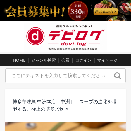
HOME
ジャンル検索
会員
ログイン
マイページ
博多華味鳥 中洲本店［中洲］｜スープの進化を堪
能する、極上の博多水炊き