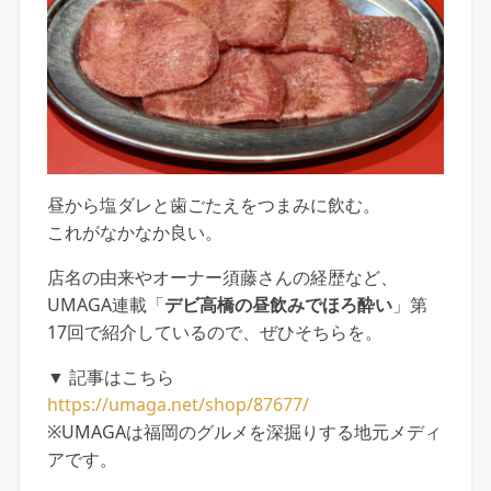
昼から塩ダレと歯ごたえをつまみに飲む。
これがなかなか良い。
店名の由来やオーナー須藤さんの経歴など、
UMAGA連載「
デビ高橋の昼飲みでほろ酔い
」第
17回で紹介しているので、ぜひそちらを。
▼ 記事はこちら
https://umaga.net/shop/87677/
※UMAGAは福岡のグルメを深掘りする地元メディ
アです。