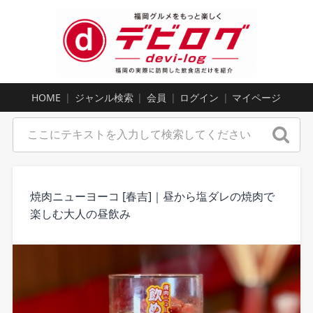
HOME
ジャンル検索
会員
ログイン
マイページ
焼肉ニューヨーコ [春吉]｜昼から塩ダレの焼肉で
楽しむ大人の昼飲み