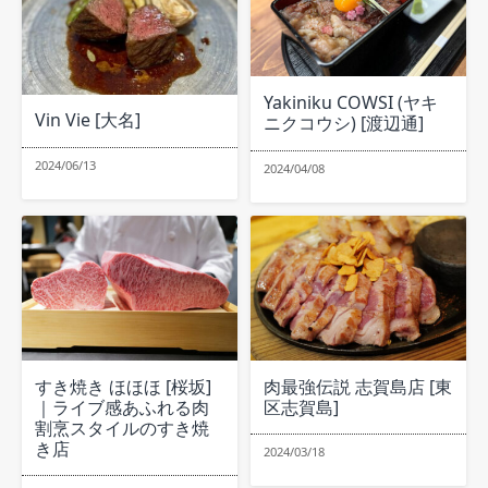
Yakiniku COWSI (ヤキ
Vin Vie [大名]
ニクコウシ) [渡辺通]
2024/06/13
2024/04/08
すき焼き ほほほ [桜坂]
肉最強伝説 志賀島店 [東
｜ライブ感あふれる肉
区志賀島]
割烹スタイルのすき焼
き店
2024/03/18