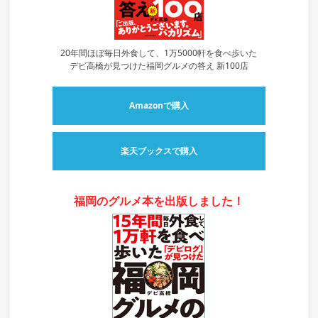
20年間ほぼ毎日外食して、1万5000軒を食べ歩いた
デビ高橋が見つけた福岡グルメの答え 新100店
Amazonで購入
楽天ブックスで購入
福岡のグルメ本を出版しました！