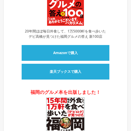
20年間ほぼ毎日外食して、1万5000軒を食べ歩いた
デビ高橋が見つけた福岡グルメの答え 新100店
Amazonで購入
楽天ブックスで購入
福岡のグルメ本を出版しました！