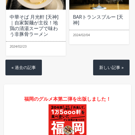
中華そば 月光軒 [天神]
BARトランスブルー [天
｜自家製麺が主役！地
神]
鶏の清湯スープで味わ
う非豚骨ラーメン
2024/02/04
2024/02/23
« 過去の記事
新しい記事 »
福岡のグルメ本第二弾を出版しました！