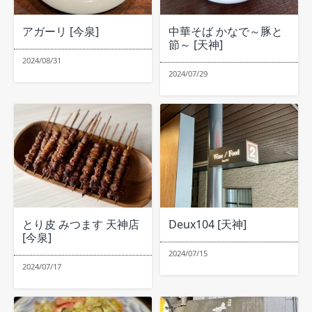
アガーリ [今泉]
中華そば かなで～豚と
節～ [天神]
2024/08/31
2024/07/29
とり皮 みつます 天神店
Deux104 [天神]
[今泉]
2024/07/15
2024/07/17