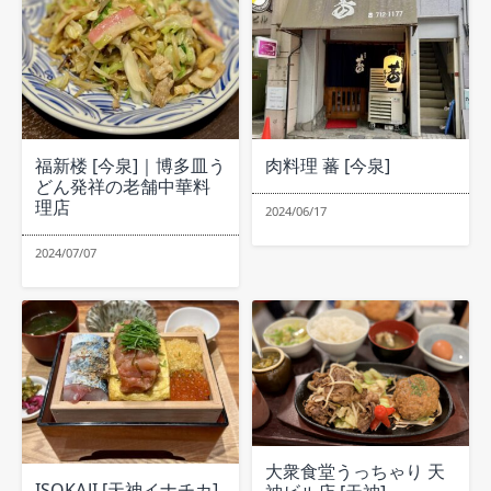
福新楼 [今泉]｜博多皿う
肉料理 蕃 [今泉]
どん発祥の老舗中華料
理店
2024/06/17
2024/07/07
大衆食堂うっちゃり 天
ISOKAJI [天神イナチカ]