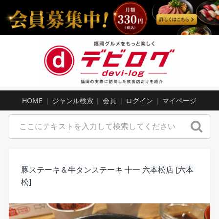
HOME
ジャンル検索
会員
ログイン
マイページ
豚ステーキ＆牛タンステーキ 十一 六本松店 [六本
松]