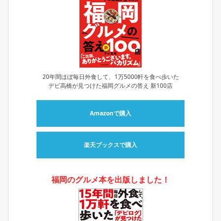
20年間ほぼ毎日外食して、1万5000軒を食べ歩いた
デビ高橋が見つけた福岡グルメの答え 新100店
Amazonで購入
楽天ブックスで購入
福岡のグルメ本を出版しました！