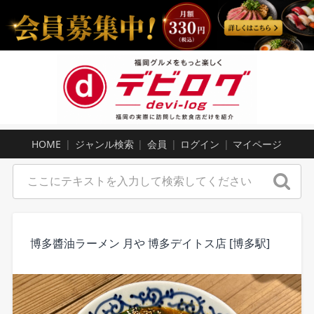
HOME
ジャンル検索
会員
ログイン
マイページ
博多醬油ラーメン 月や 博多デイトス店 [博多駅]