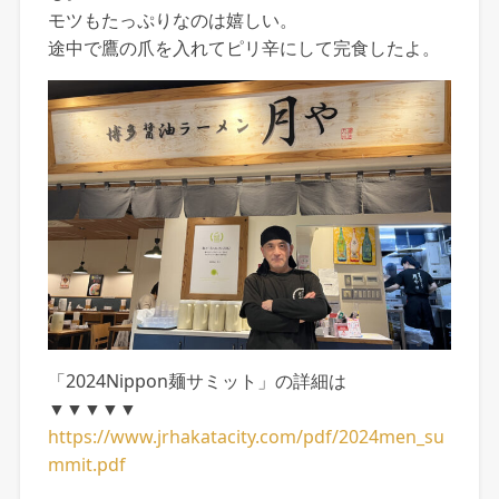
モツもたっぷりなのは嬉しい。
途中で鷹の爪を入れてピリ辛にして完食したよ。
「2024Nippon麺サミット」の詳細は
▼▼▼▼▼
https://www.jrhakatacity.com/pdf/2024men_su
mmit.pdf