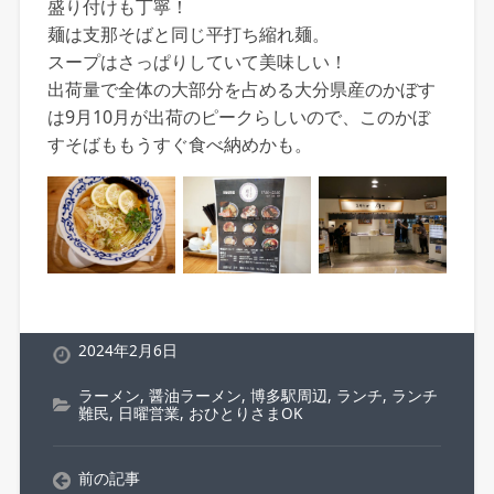
盛り付けも丁寧！
麺は支那そばと同じ平打ち縮れ麺。
スープはさっぱりしていて美味しい！
出荷量で全体の大部分を占める大分県産のかぼす
は9月10月が出荷のピークらしいので、このかぼ
すそばももうすぐ食べ納めかも。
2024年2月6日
ラーメン
,
醤油ラーメン
,
博多駅周辺
,
ランチ
,
ランチ
難民
,
日曜営業
,
おひとりさまOK
前の記事