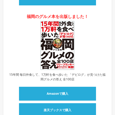
福岡のグルメ本を出版しました！
15年間 毎日外食して、1万軒を食べ歩いた 「デビログ」が見つけた福
岡グルメの答え 全100店
Amazonで購入
楽天ブックスで購入