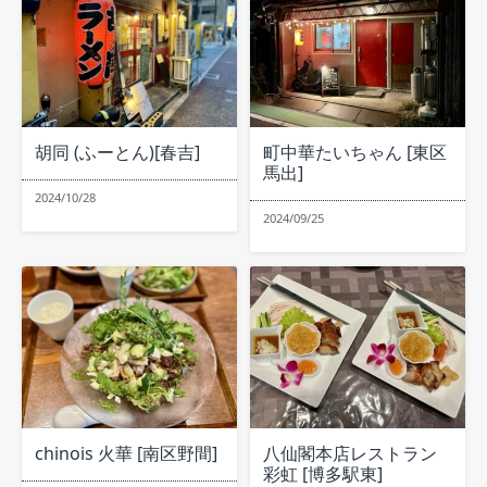
胡同 (ふーとん)[春吉]
町中華たいちゃん [東区
馬出]
2024/10/28
2024/09/25
chinois 火華 [南区野間]
八仙閣本店レストラン
彩虹 [博多駅東]