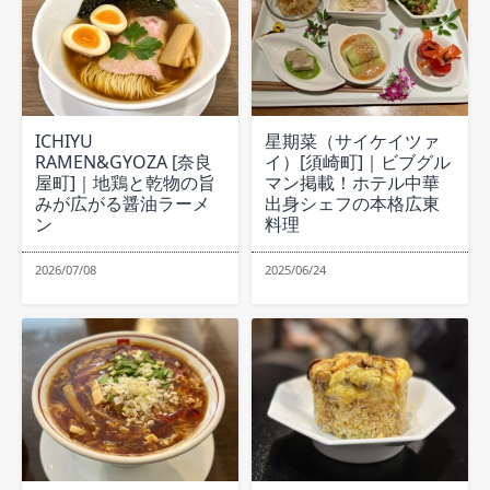
ICHIYU
星期菜（サイケイツァ
RAMEN&GYOZA [奈良
イ）[須崎町]｜ビブグル
屋町]｜地鶏と乾物の旨
マン掲載！ホテル中華
みが広がる醤油ラーメ
出身シェフの本格広東
ン
料理
2026/07/08
2025/06/24