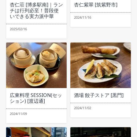
杏仁荘 [博多駅南]｜ラン
杏仁紫翠 [筑紫野市]
チは行列必至！普段使
いできる実力派中華
2024/11/16
2025/02/16
広東料理 SESSION(セッ
酒場 餃子ストア [黒門]
ション) [渡辺通]
2024/11/02
2024/11/09