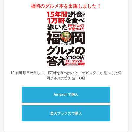
福岡のグルメ本を出版しました！
15年間 毎日外食して、1万軒を食べ歩いた 「デビログ」が見つけた福
岡グルメの答え 全100店
Amazonで購入
楽天ブックスで購入