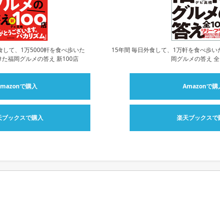
食して、1万5000軒を食べ歩いた
15年間 毎日外食して、1万軒を食べ歩い
た福岡グルメの答え 新100店
岡グルメの答え 全
Amazonで購入
Amazonで購
天ブックスで購入
楽天ブックスで