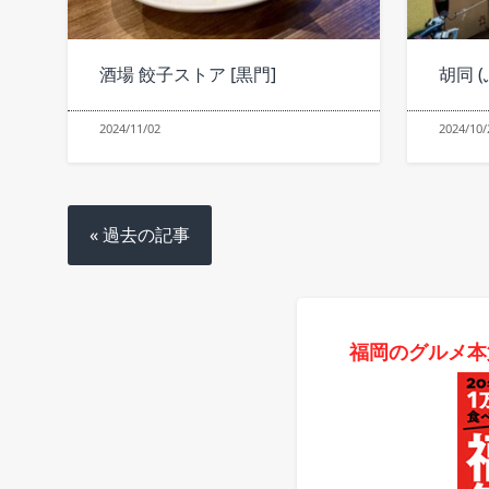
酒場 餃子ストア [黒門]
胡同 
2024/11/02
2024/10/
« 過去の記事
福岡のグルメ本