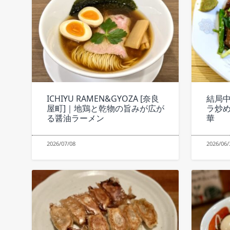
ICHIYU RAMEN&GYOZA [奈良
結局中
屋町]｜地鶏と乾物の旨みが広が
ラ炒
る醤油ラーメン
華
2026/07/08
2026/06/