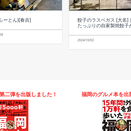
(ふーとん)[春吉]
餃子のラスベガス [大名]
たっぷりの自家製焼餃子
28
2024/10/02
第二弾を出版しました！
福岡のグルメ本を出