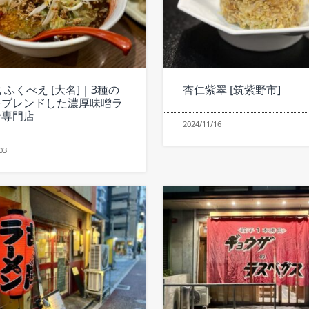
 ふくべえ [大名]｜3種の
杏仁紫翠 [筑紫野市]
をブレンドした濃厚味噌ラ
ン専門店
2024/11/16
03