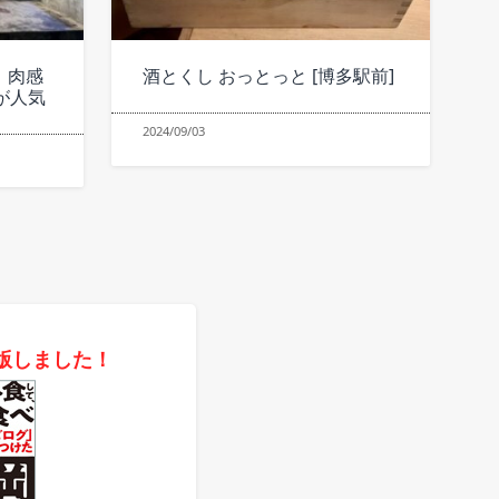
｜肉感
酒とくし おっとっと [博多駅前]
が人気
2024/09/03
版しました！