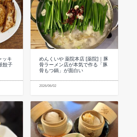
ャッキ
めんくいや 薬院本店 [薬院]｜豚
派餃子
骨ラーメン店が本気で作る「豚
骨もつ鍋」が面白い
2026/06/02