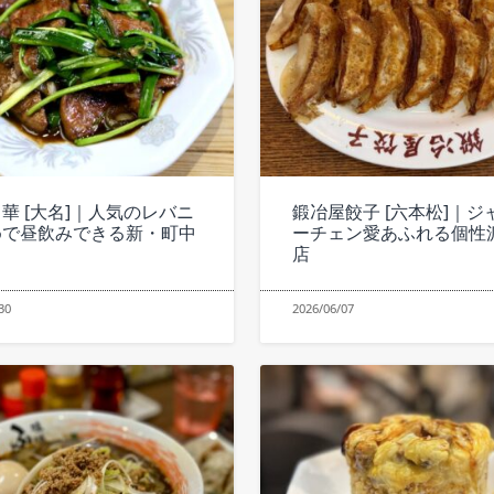
華 [大名]｜人気のレバニ
鍛冶屋餃子 [六本松]｜ジ
めで昼飲みできる新・町中
ーチェン愛あふれる個性
店
30
2026/06/07