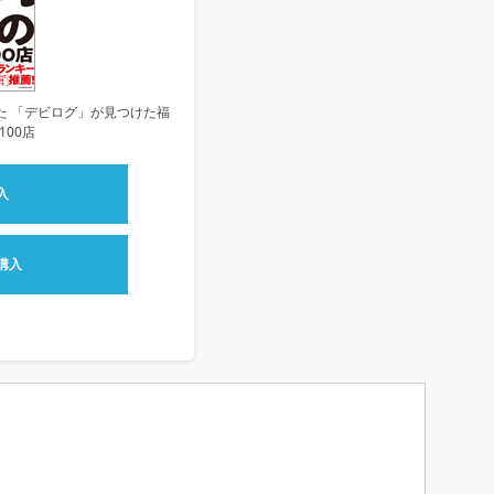
た 「デビログ」が見つけた福
100店
入
購入