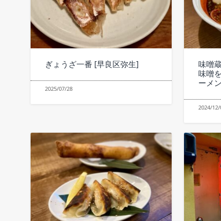
ぎょうざ一番 [早良区弥生]
味噌蔵
味噌
ーメ
2025/07/28
2024/12/