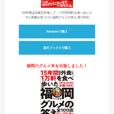
20年間ほぼ毎日外食して、1万5000軒を食べ歩いた
デビ高橋が見つけた福岡グルメの答え 新100店
Amazonで購入
楽天ブックスで購入
福岡のグルメ本を出版しました！