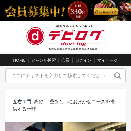
HOME
ジャンル検索
会員
ログイン
マイページ
五右エ門 [高砂]｜昼夜ともにおまかせコースを提
供する一軒