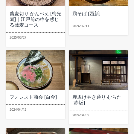
蕎麦切り かんべえ [梅光
鶏そば [西新]
園]｜江戸前の粋を感じ
る蕎麦コース
2024/07/11
2025/03/27
フォレスト商会 [白金]
赤坂けやき通り むらた
[赤坂]
2024/04/12
2024/04/09