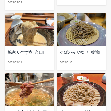
2023/05/05
鯨家 いすず庵 [久山]
そばのみ やなせ [薬院]
2022/02/19
2022/01/21