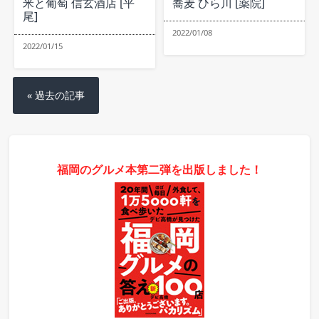
米と葡萄 信玄酒店 [平
蕎麦 ひら川 [薬院]
尾]
2022/01/08
2022/01/15
« 過去の記事
福岡のグルメ本第二弾を出版しました！