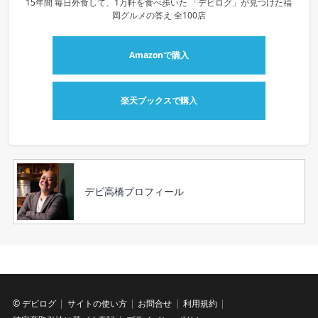
15年間 毎日外食して、1万軒を食べ歩いた 「デビログ」が見つけた福
岡グルメの答え 全100店
Amazonで購入
楽天ブックスで購入
デビ高橋プロフィール
©
デビログ
サイトの使い方
お問合せ
利用規約