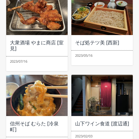
大衆酒場 やまに商店 [室
そば処テツ美 [西新]
見]
2023/05/16
2023/07/16
信州そば むらた [冷泉
山下ワイン食道 [渡辺通]
町]
2023/02/03