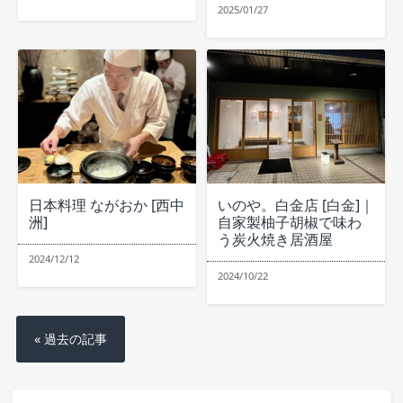
2025/01/27
日本料理 ながおか [西中
いのや。白金店 [白金]｜
洲]
自家製柚子胡椒で味わ
う炭火焼き居酒屋
2024/12/12
2024/10/22
« 過去の記事