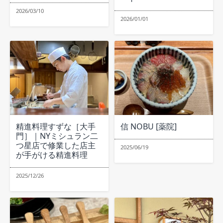
2026/03/10
2026/01/01
精進料理すずな［大手
信 NOBU [薬院]
門］｜NYミシュラン二
つ星店で修業した店主
2025/06/19
が手がける精進料理
2025/12/26