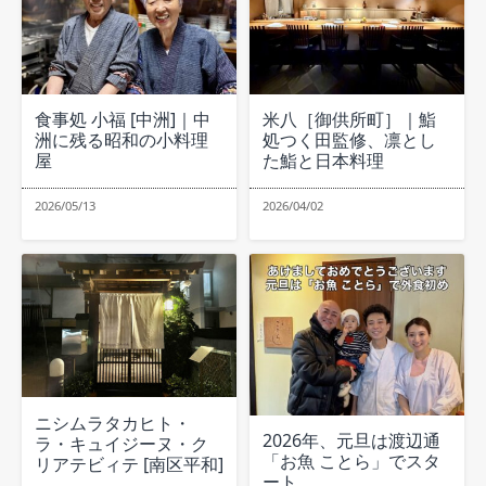
食事処 小福 [中洲]｜中
米八［御供所町］｜鮨
洲に残る昭和の小料理
処つく田監修、凛とし
屋
た鮨と日本料理
2026/05/13
2026/04/02
ニシムラタカヒト・
2026年、元旦は渡辺通
ラ・キュイジーヌ・ク
「お魚 ことら」でスタ
リアテビィテ [南区平和]
ート