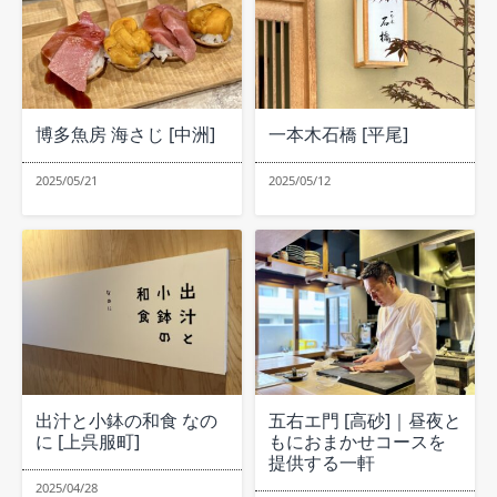
博多魚房 海さじ [中洲]
一本木石橋 [平尾]
2025/05/21
2025/05/12
出汁と小鉢の和食 なの
五右エ門 [高砂]｜昼夜と
に [上呉服町]
もにおまかせコースを
提供する一軒
2025/04/28