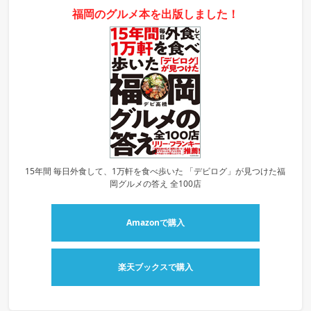
福岡のグルメ本を出版しました！
15年間 毎日外食して、1万軒を食べ歩いた 「デビログ」が見つけた福
岡グルメの答え 全100店
Amazonで購入
楽天ブックスで購入