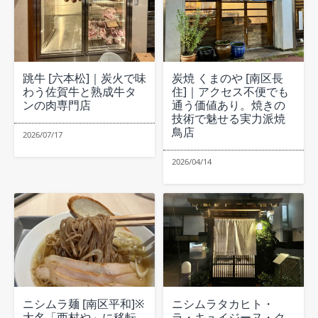
跳牛 [六本松]｜炭火で味
炭焼 くまのや [南区長
わう佐賀牛と熟成牛タ
住]｜アクセス不便でも
ンの肉専門店
通う価値あり。焼きの
技術で魅せる実力派焼
鳥店
2026/07/17
2026/04/14
ニシムラ麺 [南区平和]※
ニシムラタカヒト・
大名「西村や」に移転
ラ・キュイジーヌ・ク