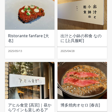
Ristorante fanfare [大
出汁と小鉢の和食 なの
名]
に [上呉服町]
2025/05/13
2025/04/28
アヒル食堂 [高宮]｜昼か
博多焼肉オセロ [春吉]
らワインも楽しめるア