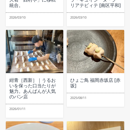
統合。
リアテビィテ [南区平和]
2026/03/10
2026/03/10
紺青［西新］｜うるお
ひょご鳥 福岡赤坂店 [赤
いを保った口当たりが
坂]
魅力。あんぱんが人気
のパン店
2025/08/11
2026/01/11